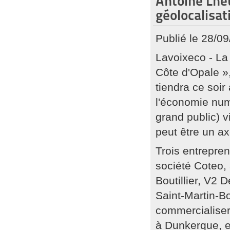
Antoine Lheu
géolocalisat
Publié le 28/0
Lavoixeco - La
Côte d'Opale »
tiendra ce soi
l'économie num
grand public) 
peut être un a
Trois entrepre
société Coteo, 
Boutillier, V2
Saint-Martin-Bo
commercialiser
à Dunkerque, e