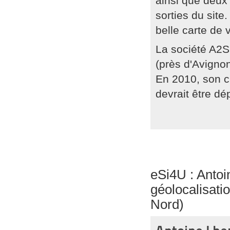
ainsi que deux 
sorties du site
belle carte de v
La société A2S
(près d'Avignon
En 2010, son chi
devrait être d
eSi4U : Antoi
géolocalisati
Nord)